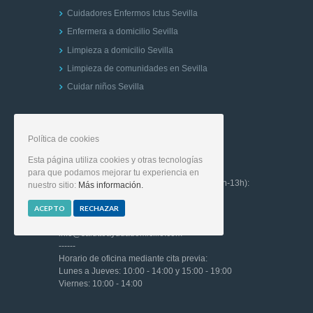
Cuidadores Enfermos Ictus Sevilla
Enfermera a domicilio Sevilla
Limpieza a domicilio Sevilla
Limpieza de comunidades en Sevilla
Cuidar niños Sevilla
Contactar
Política de cookies
Esta página utiliza cookies y otras tecnologías
para que podamos mejorar tu experiencia en
Teléfono de contacto (L-V: 08h - 20h / S: 09h-13h):
nuestro sitio:
Más información.
(+34) 623 356 901
------
ACEPTO
RECHAZAR
Correo electrónico:
info@salutteayudadomicilio.com
------
Horario de oficina mediante cita previa:
Lunes a Jueves: 10:00 - 14:00 y 15:00 - 19:00
Viernes: 10:00 - 14:00