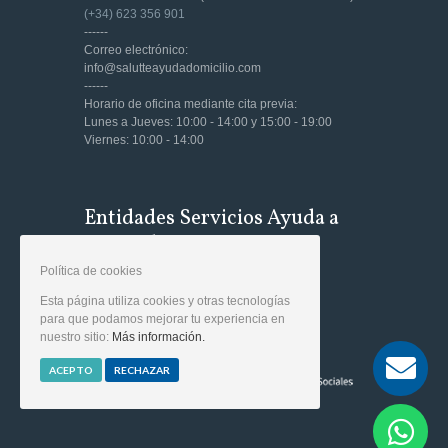
(+34) 623 356 901
------
Correo electrónico:
info@salutteayudadomicilio.com
------
Horario de oficina mediante cita previa:
Lunes a Jueves: 10:00 - 14:00 y 15:00 - 19:00
Viernes: 10:00 - 14:00
Entidades Servicios Ayuda a
Domicilio
Política de cookies
Esta página utiliza cookies y otras tecnologías
Empresa Acreditada n° 0599/20
para que podamos mejorar tu experiencia en
nuestro sitio:
Más información.
ACEPTO
RECHAZAR