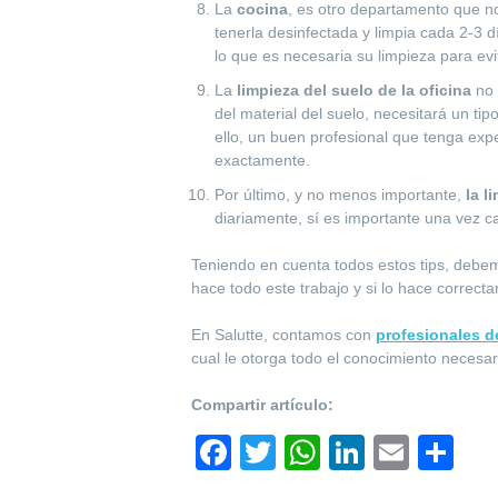
La
cocina
, es otro departamento que no 
tenerla desinfectada y limpia cada 2-3
lo que es necesaria su limpieza para ev
La
limpieza del suelo de la oficina
no 
del material del suelo, necesitará un ti
ello, un buen profesional que tenga ex
exactamente.
Por último, y no menos importante,
la l
diariamente, sí es importante una vez 
Teniendo en cuenta todos estos tips, debem
hace todo este trabajo y si lo hace correct
En Salutte, contamos con
profesionales d
cual le otorga todo el conocimiento necesari
Compartir artículo:
F
T
W
Li
E
S
a
wi
h
n
m
h