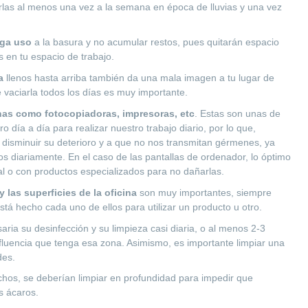
arlas al menos una vez a la semana en época de lluvias y una vez
nga uso
a la basura y no acumular restos, pues quitarán espacio
s en tu espacio de trabajo.
a
llenos hasta arriba también da una mala imagen a tu lugar de
e vaciarla todos los días es muy importante.
nas como fotocopiadoras, impresoras, etc
. Estas son unas de
día a día para realizar nuestro trabajo diario, por lo que,
 disminuir su deterioro y a que no nos transmitan gérmenes, ya
os diariamente. En el caso de las pantallas de ordenador, lo óptimo
l o con productos especializados para no dañarlas.
 las superficies de la oficina
son muy importantes, siempre
stá hecho cada uno de ellos para utilizar un producto u otro.
saria su desinfección y su limpieza casi diaria, o al menos 2-3
luencia que tenga esa zona. Asimismo, es importante limpiar una
des.
hos, se deberían limpiar en profundidad para impedir que
s ácaros.