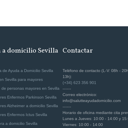
a domicilio Sevilla
Contactar
 de Ayuda a Domicilio Sevilla
Teléfono de contacto (L-V: 08h - 20h
13h):
 en Sevilla para mayores
(+34) 623 356 901
 de personas mayores en Sevilla
------
Correo electrónico:
res Enfermos Parkinson Sevilla
info@salutteayudadomicilio.com
es Alzheimer a domicilio Sevilla
------
Horario de oficina mediante cita pre
res Enfermos Ictus Sevilla
Lunes a Jueves: 10:00 - 14:00 y 15:
a a domicilio Sevilla
Viernes: 10:00 - 14:00