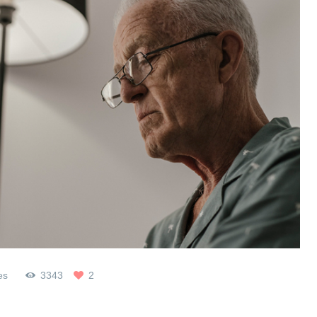
es
3343
2