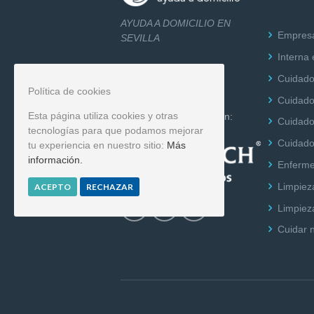
AYUDA A DOMICILIO EN
Empresa
SEVILLA
Interna
Cuidado
Política de cookies
Cuidado
Esta página utiliza cookies y otras
Empresa Asegurada con:
Cuidador
tecnologías para que podamos mejorar
Cuidado
tu experiencia en nuestro sitio:
Más
información.
Enfermer
Limpieza
ACEPTO
RECHAZAR
Limpiez
Cuidar n