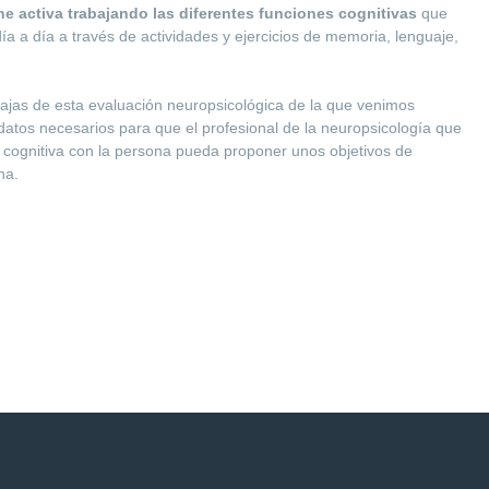
e activa trabajando las diferentes funciones cognitivas
que
ía a día a través de actividades y ejercicios de memoria, lenguaje,
ajas de esta evaluación neuropsicológica de la que venimos
datos necesarios para que el profesional de la neuropsicología que
n cognitiva con la persona pueda proponer unos objetivos de
na.