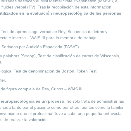
 utilizadas destacan el Mini Mental State Examination (MMSE), el
 fluidez verbal (FV). Tras la recopilación de esta información,
utilizados en la evaluación neuropsicológica de las personas
Test de aprendizage verbal de Rey, Secuencia de letras y
ecto e inverso – WAIS III para la memoria de trabajo.
s Seriadas por Audición Espaciada (PASAT).
 y palabras (Stroop), Test de clasificación de cartas de Wisconsin,
s.
nológica, Test de denominación de Boston, Token Test.
ter.
t de figura compleja de Rey, Cubos – WAIS III.
 neuropsicológica es un proceso
, no sólo trata de administrar las
onada tanto por el paciente como por otras fuentes como la familia
onveniente que el profesional lleve a cabo una pequeña entrevista
 de realizar la valoración.