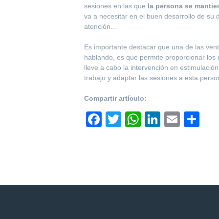
sesiones en las que
la persona se mantien
va a necesitar en el buen desarrollo de su d
atención…
Es importante destacar que una de las vent
hablando, es que permite proporcionar los 
lleve a cabo la intervención en estimulació
trabajo y adaptar las sesiones a esta perso
Compartir artículo:
F
T
W
Li
E
S
a
wi
h
n
m
h
c
tt
at
k
ail
ar
e
er
s
e
e
b
A
dI
o
p
n
o
p