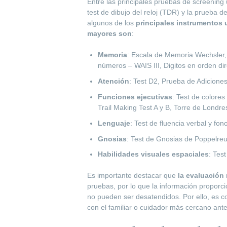
Entre las principales pruebas de screening
test de dibujo del reloj (TDR) y la prueba de
algunos de los
principales instrumentos 
mayores son
:
Memoria
: Escala de Memoria Wechsler, 
números – WAIS III, Digitos en orden dir
Atención
: Test D2, Prueba de Adicione
Funciones ejecutivas
: Test de colores
Trail Making Test A y B, Torre de Londre
Lenguaje
: Test de fluencia verbal y fo
Gnosias
: Test de Gnosias de Poppelreu
Habilidades visuales espaciales
: Tes
Es importante destacar que
la evaluación
pruebas, por lo que la información proporci
no pueden ser desatendidos. Por ello, es c
con el familiar o cuidador más cercano antes