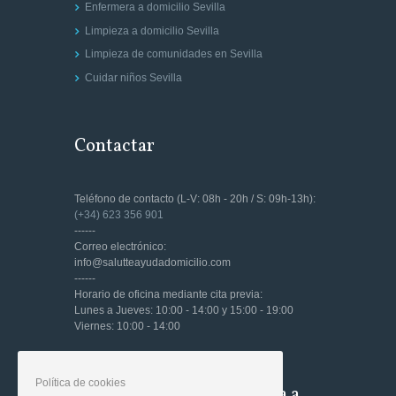
Enfermera a domicilio Sevilla
Limpieza a domicilio Sevilla
Limpieza de comunidades en Sevilla
Cuidar niños Sevilla
Contactar
Teléfono de contacto (L-V: 08h - 20h / S: 09h-13h):
(+34) 623 356 901
------
Correo electrónico:
info@salutteayudadomicilio.com
------
Horario de oficina mediante cita previa:
Lunes a Jueves: 10:00 - 14:00 y 15:00 - 19:00
Viernes: 10:00 - 14:00
Política de cookies
Entidades Servicios Ayuda a