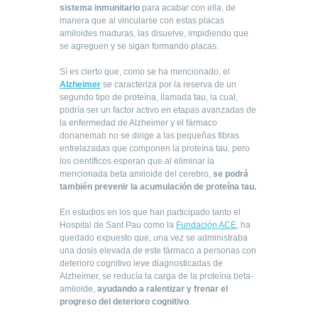
sistema inmunitario
para acabar con ella, de
manera que al vincularse con estas placas
amiloides maduras, las disuelve, impidiendo que
se agreguen y se sigan formando placas.
Sí es cierto que, como se ha mencionado, el
Alzheimer
se caracteriza por la reserva de un
segundo tipo de proteína, llamada tau, la cual,
podría ser un factor activo en etapas avanzadas de
la enfermedad de Alzheimer y el fármaco
donanemab no se dirige a las pequeñas fibras
entrelazadas que componen la proteína tau, pero
los científicos esperan que al eliminar la
mencionada beta amiloide del cerebro,
se podrá
también prevenir la acumulación de proteína tau.
En estudios en los que han participado tanto el
Hospital de Sant Pau como la
Fundación ACE
, ha
quedado expuesto que, una vez se administraba
una dosis elevada de este fármaco a personas con
deterioro cognitivo leve diagnosticadas de
Alzheimer, se reducía la carga de la proteína beta-
amiloide,
ayudando a ralentizar y frenar el
progreso del deterioro cognitivo
.