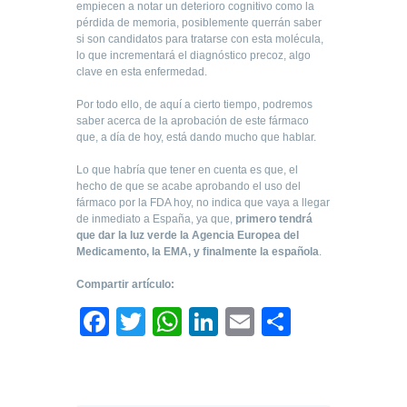
empiecen a notar un deterioro cognitivo como la
pérdida de memoria, posiblemente querrán saber
si son candidatos para tratarse con esta molécula,
lo que incrementará el diagnóstico precoz, algo
clave en esta enfermedad.
Por todo ello, de aquí a cierto tiempo, podremos
saber acerca de la aprobación de este fármaco
que, a día de hoy, está dando mucho que hablar.
Lo que habría que tener en cuenta es que, el
hecho de que se acabe aprobando el uso del
fármaco por la FDA hoy, no indica que vaya a llegar
de inmediato a España, ya que,
primero tendrá
que dar la luz verde la Agencia Europea del
Medicamento, la EMA, y finalmente la española
.
Compartir artículo:
F
T
W
Li
E
C
a
wi
h
n
m
o
c
tt
at
k
ail
m