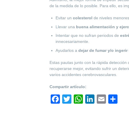
de la medida de lo posible. Para ello, es i
Evitar un
colesterol
de niveles menores
Llevar una
buena alimentación y ejerci
Intentar que no sufran periodos de
estr
innecesariamente.
Ayudarlos a
dejar de fumar y/o ingeri
Estas pautas junto con la rápida detección 
recuperarse mejor, evitando sufrir un dete
varios accidentes cerebrovasculares.
Compartir artículo:
F
T
W
Li
E
C
a
wi
h
n
m
o
c
tt
at
k
ail
m
e
er
s
e
p