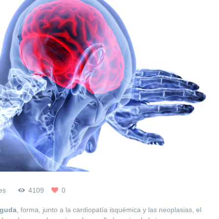
es
4109
0
aguda
, forma, junto a la cardiopatía isquémica y las neoplasias, el