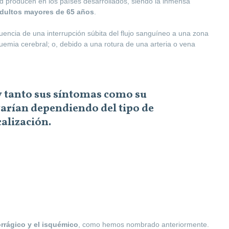
 producen en los países desarrollados, siendo la inmensa
dultos mayores de 65 años
.
encia de una interrupción súbita del flujo sanguíneo a una zona
quemia cerebral; o, debido a una rotura de una arteria o vena
 y tanto sus síntomas como su
varían dependiendo del tipo de
calización.
rrágico y el isquémico
, como hemos nombrado anteriormente.