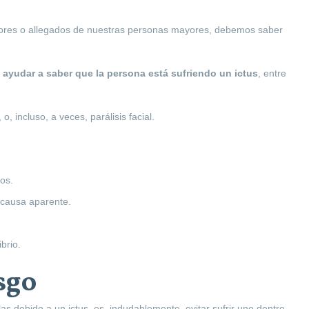
adores o allegados de nuestras personas mayores, debemos saber
ayudar a saber que la persona está sufriendo un ictus
, entre
, incluso, a veces, parálisis facial.
os.
 causa aparente.
brio.
sgo
s debido a un ictus, es, indudablemente, evitar sufrir uno dentro