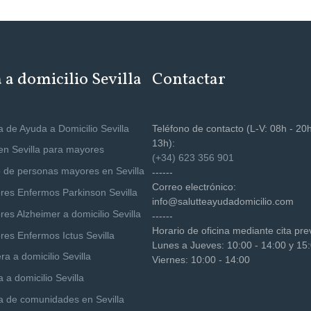
a domicilio Sevilla
Contactar
 de Ayuda a Domicilio Sevilla
Teléfono de contacto (L-V: 08h - 20h
13h):
 en Sevilla para mayores
(+34) 623 356 901
 de personas mayores en Sevilla
------
Correo electrónico:
res Enfermos Parkinson Sevilla
info@salutteayudadomicilio.com
es Alzheimer a domicilio Sevilla
------
Horario de oficina mediante cita pre
res Enfermos Ictus Sevilla
Lunes a Jueves: 10:00 - 14:00 y 15:
a a domicilio Sevilla
Viernes: 10:00 - 14:00
 a domicilio Sevilla
a de comunidades en Sevilla