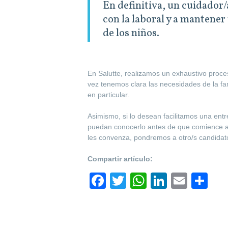
En definitiva, un cuidador/a
con la laboral y a mantener 
de los niños.
En Salutte, realizamos un exhaustivo proce
vez tenemos clara las necesidades de la f
en particular.
Asimismo, si lo desean facilitamos una entre
puedan conocerlo antes de que comience a 
les convenza, pondremos a otro/s candidato/
Compartir artículo:
F
T
W
Li
E
S
a
wi
h
n
m
h
c
tt
at
k
ail
ar