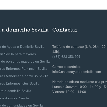
a domicilio Sevilla
Contactar
 de Ayuda a Domicilio Sevilla
Teléfono de contacto (L-V: 08h - 20h
13h):
 en Sevilla para mayores
(+34) 623 356 901
 de personas mayores en Sevilla
------
Correo electrónico:
res Enfermos Parkinson Sevilla
info@salutteayudadomicilio.com
es Alzheimer a domicilio Sevilla
------
Horario de oficina mediante cita pre
res Enfermos Ictus Sevilla
Lunes a Jueves: 10:00 - 14:00 y 15:
a a domicilio Sevilla
Viernes: 10:00 - 14:00
 a domicilio Sevilla
a de comunidades en Sevilla